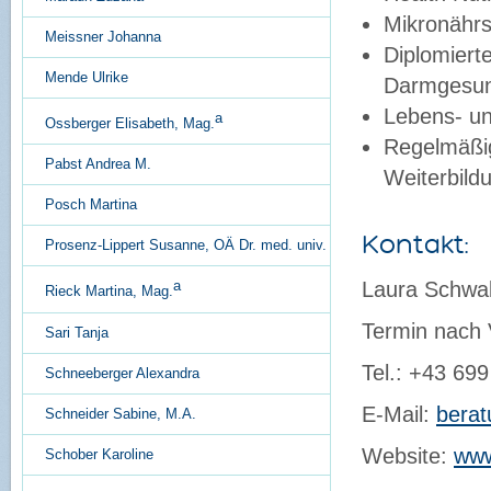
Mikronähr
Meissner Johanna
Diplomiert
Mende Ulrike
Darmgesun
Lebens- un
a
Ossberger Elisabeth, Mag.
Regelmäßig
Pabst Andrea M.
Weiterbild
Posch Martina
Kontakt:
Prosenz-Lippert Susanne, OÄ Dr. med. univ.
Laura Schwa
a
Rieck Martina, Mag.
Termin nach 
Sari Tanja
Tel.: +43 69
Schneeberger Alexandra
E-Mail:
bera
Schneider Sabine, M.A.
Website:
www
Schober Karoline