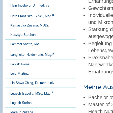
Ernährungs
Hein Ingeborg, Dr. med. vet.
Gewichts
Individuel
a
Horn Franziska, B.Sc., Mag.
und Mikron
Karnasova Zuzana, MUDr.
Stärkung d
Kosztyu Stephan
ausgewoge
Begleitung
Lammel Anette, MA
Lebensgew
a
Langheiter Heidemarie, Mag.
Praxisnahe
Nährwertke
Lapiak Iwona
Ernährung
Lerz Martina
Lin Shwu Ching, Dr. med. univ.
Meine Aus
a
Lugsch Isabella, MSc, Mag.
Bachelor o
Lugsch Stefan
Master of 
Health Nutr
Maraun Zuzana