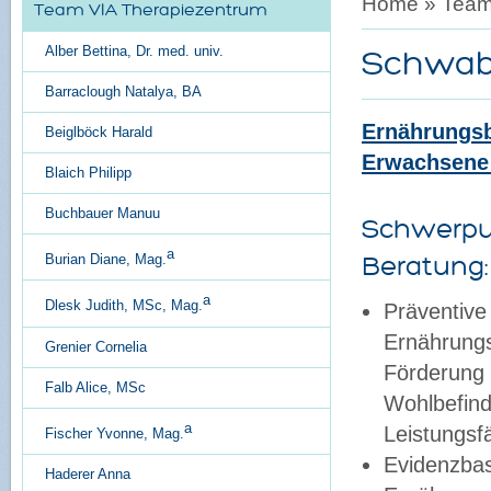
Home
»
Tea
Team VIA Therapiezentrum
Alber Bettina, Dr. med. univ.
Schwab 
Barraclough Natalya, BA
Ernährungsb
Beiglböck Harald
Erwachsene
Blaich Philipp
Buchbauer Manuu
Schwerpu
a
Burian Diane, Mag.
Beratung:
a
Dlesk Judith, MSc, Mag.
Präventive
Ernährung
Grenier Cornelia
Förderung 
Falb Alice, MSc
Wohlbefin
a
Leistungsfä
Fischer Yvonne, Mag.
Evidenzbas
Haderer Anna