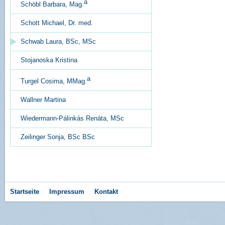
Permalink:
Schwab
a
Schöbl Barbara, Mag.
Erstellungsdatum:
1
Schott Michael, Dr. med.
Schwab Laura, BSc, MSc
Stojanoska Kristina
a
Turgel Cosima, MMag.
Wallner Martina
Wiedermann-Pálinkás Renáta, MSc
Zeilinger Sonja, BSc BSc
Startseite
Impressum
Kontakt