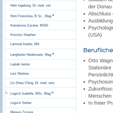
Hein Ingeborg, Dr. med. vet.
der Donau 
Abschluss
a
Horn Franziska, B.Sc., Mag.
Ausbildung
Karnasova Zuzana, MUDr.
Psychologie
(USA)
Kosztyu Stephan
Lammel Anette, MA
Beruflich
a
Langheiter Heidemarie, Mag.
Otto Wagner
Lapiak Iwona
Stationäre
Lerz Martina
Persönlich
Psychosoma
Lin Shwu Ching, Dr. med. univ.
Zukunftssc
a
Lugsch Isabella, MSc, Mag.
Menschen 
In freier P
Lugsch Stefan
Maraun Zuzana