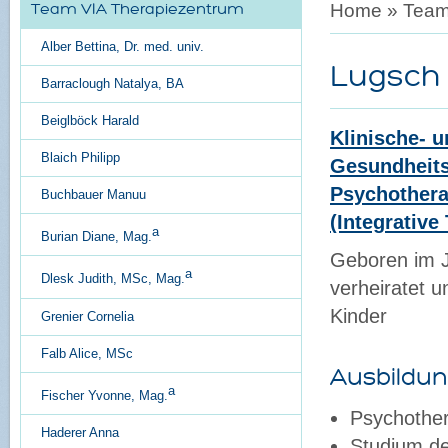
Home
»
Tea
Team VIA Therapiezentrum
Alber Bettina, Dr. med. univ.
Lugsch 
Barraclough Natalya, BA
Beiglböck Harald
Klinische- 
Blaich Philipp
Gesundheits
Psychothera
Buchbauer Manuu
(Integrative
a
Burian Diane, Mag.
Geboren im J
a
Dlesk Judith, MSc, Mag.
verheiratet u
Kinder
Grenier Cornelia
Falb Alice, MSc
Ausbildun
a
Fischer Yvonne, Mag.
Psychothera
Haderer Anna
Studium de