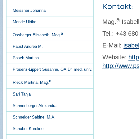
Kontakt:
Meissner Johanna
a
Mag.
Isabel
Mende Ulrike
Tel.: +43 68
a
Ossberger Elisabeth, Mag.
E-Mail:
isabe
Pabst Andrea M.
Website:
htt
Posch Martina
http://www.p
Prosenz-Lippert Susanne, OÄ Dr. med. univ.
a
Rieck Martina, Mag.
Sari Tanja
Schneeberger Alexandra
Permalink:
Lugsch 
Schneider Sabine, M.A.
Erstellungsdatum:
1
Schober Karoline