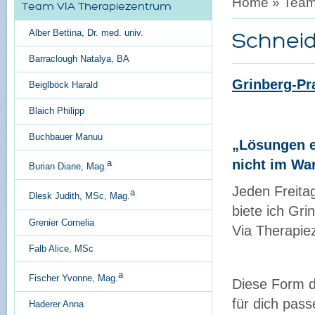
Home
»
Tea
Team VIA Therapiezentrum
Alber Bettina, Dr. med. univ.
Schneid
Barraclough Natalya, BA
Grinberg-Pra
Beiglböck Harald
Blaich Philipp
Buchbauer Manuu
„Lösungen e
nicht im Wa
a
Burian Diane, Mag.
Jeden Freita
a
Dlesk Judith, MSc, Mag.
biete ich Gri
Grenier Cornelia
Via Therapie
Falb Alice, MSc
a
Fischer Yvonne, Mag.
Diese Form de
für dich pass
Haderer Anna