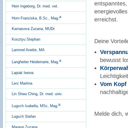
entspanntes,
Hein Ingeborg, Dr. med. vet.
energievolle
a
Horn Franziska, B.Sc., Mag.
erreichst.
Karnasova Zuzana, MUDr.
Kosztyu Stephan
Deine Vorteil
Lammel Anette, MA
Verspannu
bewusst lo
a
Langheiter Heidemarie, Mag.
Körperwa
Lapiak Iwona
Leichtigkei
Vom Kopf
Lerz Martina
nachhaltig
Lin Shwu Ching, Dr. med. univ.
a
Lugsch Isabella, MSc, Mag.
Melde dich, w
Lugsch Stefan
Maraun Zuzana