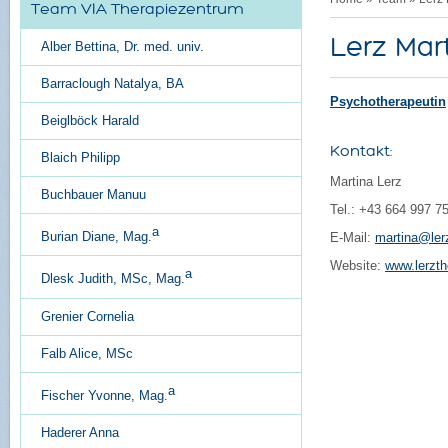
Team VIA Therapiezentrum
Lerz Mar
Alber Bettina, Dr. med. univ.
Barraclough Natalya, BA
Psychotherapeutin
Beiglböck Harald
Kontakt:
Blaich Philipp
Martina Lerz
Buchbauer Manuu
Tel.: +43 664 997 7
a
Burian Diane, Mag.
E-Mail:
martina@lerz
Website:
www.lerzth
a
Dlesk Judith, MSc, Mag.
Permalink:
Lerz Ma
Erstellungsdatum:
1
Grenier Cornelia
Aktualisierung:
05. 
Falb Alice, MSc
a
Fischer Yvonne, Mag.
Haderer Anna