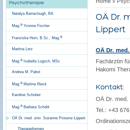
Home
»
Psyc
Psychotherapie
Natalya Barraclough, BA
OÄ Dr. 
a
Mag.
Yvonne Fischer
Lippert
a
Franziska Horn, B.Sc., Mag.
Martina Lerz
OÄ Dr. med.
a
Fachärztin fü
Mag.
Isabella Lugsch, MSc
Hakomi Ther
Andrea M. Pabst
a
Mag.
Martina Rieck
Kontakt:
Karoline Schober
OÄ Dr. med. 
a
Mag.
Barbara Schöbl
Tel.: +43 67
OÄ Dr. med. univ. Susanne Prosenz-Lippert
Ordinationsz
Therapieformen