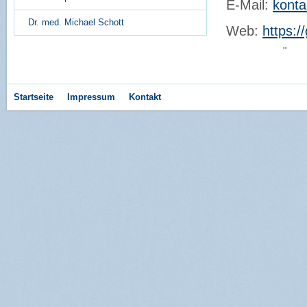
E-Mail:
konta
Dr. med. Michael Schott
Web:
https:/
Permalink:
OÄ Dr. 
Erstellungsdatum:
1
Startseite
Impressum
Kontakt