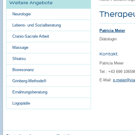
Weitere Angebote
Therape
Neurologie
Lebens- und Sozialberatung
Patricia Meier
Cranio-Sacrale Arbeit
Diätologin
Massage
Kontakt:
Shiatsu
Patricia Meier
Bioresonanz
Tel.: +43 699 10659
E-Mail:
p.meier@via
Grinberg-Methode®
Ernährungsberatung
Permalink:
Therap
Erstellungsdatum:
3
Logopädie