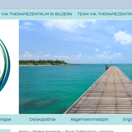
 VIA THERAPIEZENTRUM IN BILDERN
TEAM VIA THERAPIEZENT
rapie
Osteopathie
Allgemeinmedizin
Erg
Home
»
Weitere Angebote
»
Privat: Diätberatung
»
Honorar