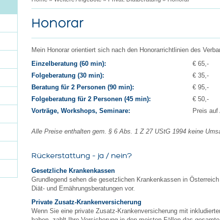
Honorar
Mein Honorar orientiert sich nach den Honorarrichtlinien des Verb
Einzelberatung (60 min):
€ 65,-
Folgeberatung (30 min):
€ 35,-
Beratung für 2 Personen (90 min):
€ 95,-
Folgeberatung für 2 Personen (45 min):
€ 50,-
Vorträge, Workshops, Seminare:
Preis auf
Alle Preise enthalten gem. § 6 Abs. 1 Z 27 UStG 1994 keine Ums
Rückerstattung – ja / nein?
Gesetzliche Krankenkassen
Grundlegend sehen die gesetzlichen Krankenkassen in Österreich 
Diät- und Ernährungsberatungen vor.
Private Zusatz-Krankenversicherung
Wenn Sie eine private Zusatz-Krankenversicherung mit inkludiert
haben, zahlt Ihre Versicherung in den meisten Fällen das gesamt